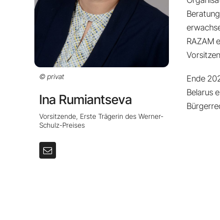
Organisa
Beratung
erwachse
RAZAM e.V
Vorsitze
© privat
Ende 2024
Belarus e
Ina Rumiantseva
Bürgerre
Vorsitzende, Erste Trägerin des Werner-
Schulz-Preises