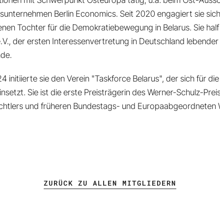
tionen mit Schwerpunkt Osteuropa tätig, u.a. beim Ost-Auss
sunternehmen Berlin Economics. Seit 2020 engagiert sie sic
nen Tochter für die Demokratiebewegung in Belarus. Sie hal
., der ersten Interessenvertretung in Deutschland lebender 
nde.
 initiierte sie den Verein "Taskforce Belarus", der sich für di
insetzt. Sie ist die erste Preisträgerin des Werner-Schulz-P
chtlers und früheren Bundestags- und Europaabgeordneten 
ZURÜCK ZU ALLEN MITGLIEDERN