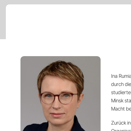
Skip
to
content
Ina Rumia
durch die
studierte
Minsk sta
Macht be
Zurück i