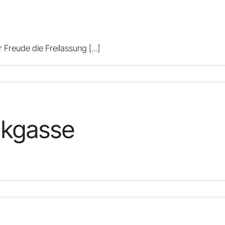
r Freude die Freilassung
[...]
ckgasse