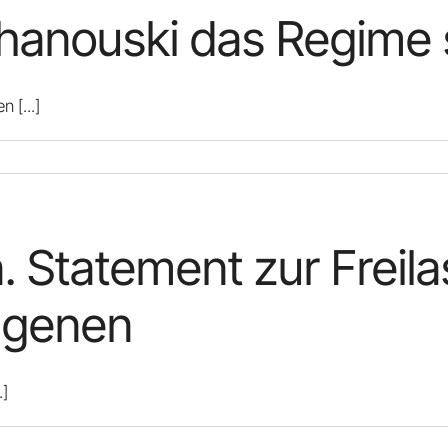
khanouski das Regime 
ßen
[...]
 Statement zur Freil
angenen
.]