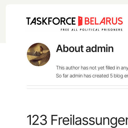
Skip
to
content
About
admin
This author has not yet filled in any
So far admin has created 5 blog en
123 Freilassunge