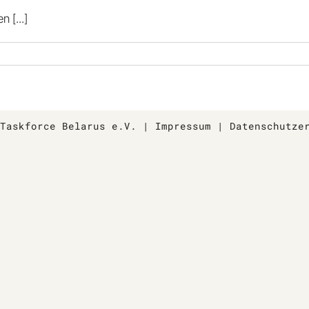
ßen
[...]
 Taskforce Belarus e.V.
|
Impressum
|
Datenschutze