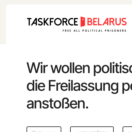
Skip
to
content
Wir wollen politi
die Freilassung p
anstoßen.