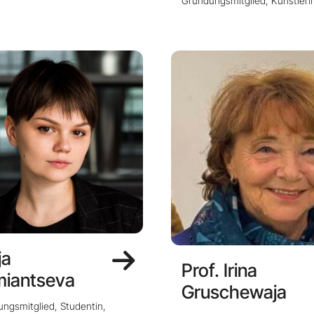
Gründungsmitglied, Künstleri
ja
Prof. Irina
iantseva
Gruschewaja
ngsmitglied, Studentin,