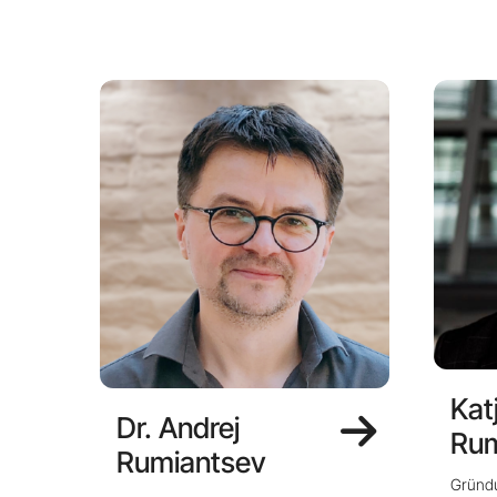
Kat
Dr. Andrej
Rum
Rumiantsev
Gründu